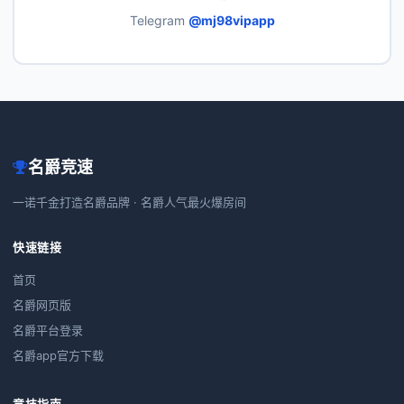
Telegram
@mj98vipapp
名爵竞速
一诺千金打造名爵品牌 · 名爵人气最火爆房间
快速链接
首页
名爵网页版
名爵平台登录
名爵app官方下载