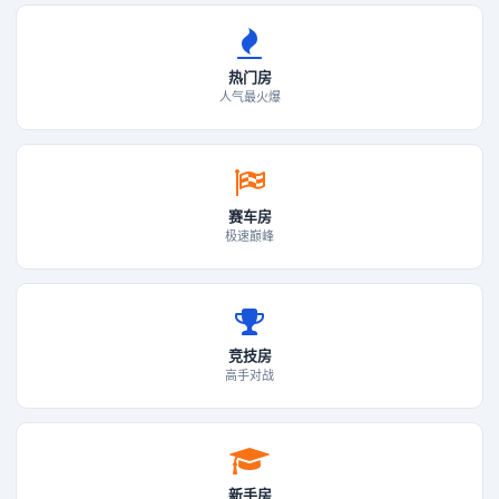
热门房
人气最火爆
赛车房
极速巅峰
竞技房
高手对战
新手房