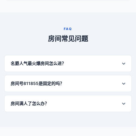
FAQ
房间常见问题
名爵人气最火爆房间怎么进？
名爵app官方下载后名爵平台登录，搜索房间号811855即可进
入。
房间号811855是固定的吗？
一诺千金打造名爵品牌，811855长期有效人气最火爆房间。
房间满人了怎么办？
可尝试其他推荐房间，或联系客服Telegram @mj98vipapp。