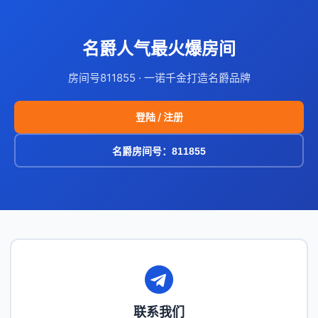
名爵人气最火爆房间
房间号811855 · 一诺千金打造名爵品牌
登陆 / 注册
名爵房间号：811855
联系我们