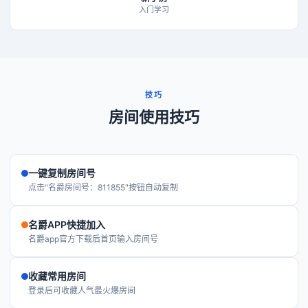
入门学习
技巧
房间使用技巧
一键复制房间号
点击"名爵房间号：811855"按钮自动复制
名爵APP快捷加入
名爵app官方下载后首页输入房间号
收藏常用房间
登录后可收藏人气最火爆房间